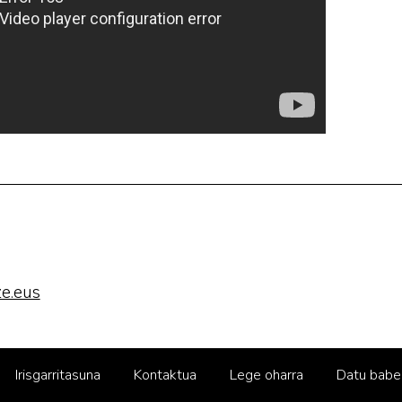
e.eus
Irisgarritasuna
Kontaktua
Lege oharra
Datu babe