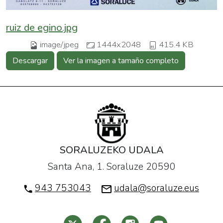
ruiz de egino.jpg
image/jpeg
1444x2048
415.4 KB
Descargar
Ver la imagen a tamaño completo
SORALUZEKO UDALA
Santa Ana, 1. Soraluze 20590
943 753043
udala@soraluze.eus