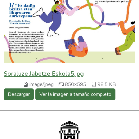
Soraluze Jabetze Eskola5.jpg
image/jpeg
850x595
98.5 KB
Descargar
Ver la imagen a tamaño completo