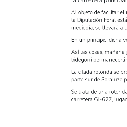
la carretera principa
Al objeto de facilitar 
la Diputación Foral est
mediodía, se llevará a 
En un principio, dicha
Así las cosas, mañana j
bidegorri permanecerán
La citada rotonda se pr
parte sur de Soraluze p
Se trata de una rotond
carretera GI-627, luga