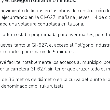
l y el bidegorri durante 5 minutos.
el movimiento de tierras en las obras de construcción 
á ejecuntando en la GI-627, mañana jueves, 14 de dic
cabo una voladura controlada en la zona.
 voladura estaba programada para ayer martes, pero h
ueves, tanto la GI-627, el acceso al Polígono Indust
 cerrados por espacio de 5 minutos.
evé facilite notablemente los accesos al municipio, pos
or la carretera GI-627, sin tener que cruzar todo el mu
a
de 36 metros de diámetro en la curva del punto kil
r denominado cmo Irukurutzeta.