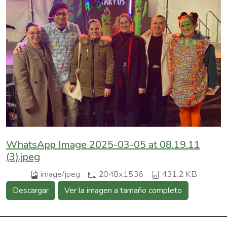
WhatsApp Image 2025-03-05 at 08.19.11
(3).jpeg
image/jpeg
2048x1536
431.2 KB
Descargar
Ver la imagen a tamaño completo