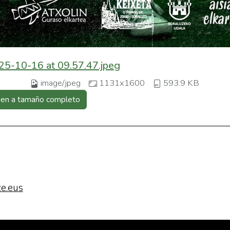
5-10-16 at 09.57.47.jpeg
image/jpeg
1131x1600
593.9 KB
gen a tamaño completo
e.eus