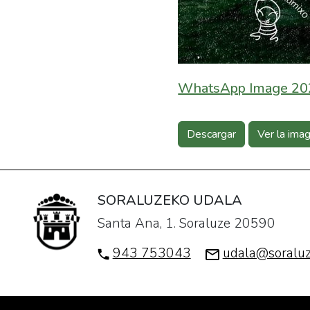
WhatsApp Image 202
Descargar
Ver la ima
SORALUZEKO UDALA
Santa Ana, 1. Soraluze 20590
943 753043
udala@soraluz