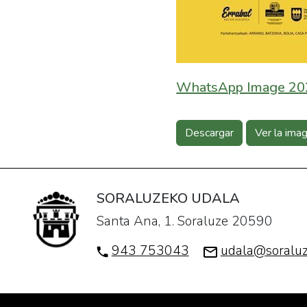
WhatsApp Image 202
Descargar
Ver la ima
SORALUZEKO UDALA
Santa Ana, 1. Soraluze 20590
943 753043
udala@soraluz