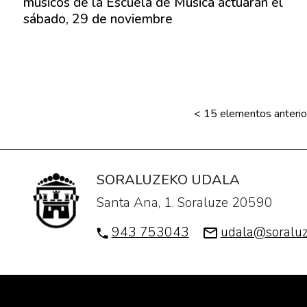
músicos de la Escuela de Música actuarán el
sábado, 29 de noviembre
<
15 elementos anterio
SORALUZEKO UDALA
Santa Ana, 1. Soraluze 20590
943 753043
udala@soraluz