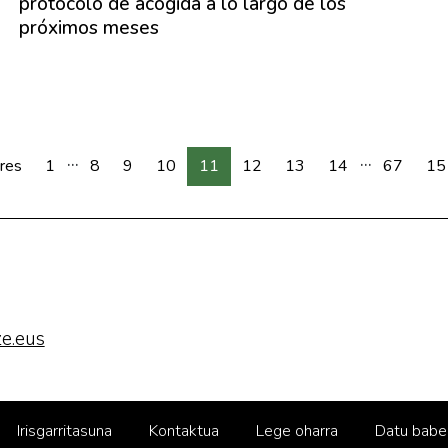
protocolo de acogida a lo largo de los
próximos meses
...
...
res
1
8
9
10
11
12
13
14
67
15
e.eus
Irisgarritasuna
Kontaktua
Lege oharra
Datu babe