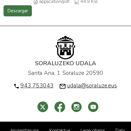
application/pdf
44.9 KB
Descargar
SORALUZEKO UDALA
Santa Ana, 1. Soraluze 20590
943 753043
udala@soraluze.eus
Irisgarritasuna
Kontaktua
Lege oharra
Datu