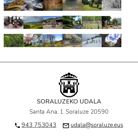
SORALUZEKO UDALA
Santa Ana, 1. Soraluze 20590
943 753043
udala@soraluze.eus