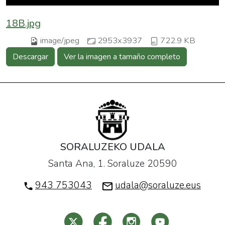
18B.jpg
image/jpeg
2953x3937
722.9 KB
Descargar
Ver la imagen a tamaño completo
SORALUZEKO UDALA
Santa Ana, 1. Soraluze 20590
943 753043
udala@soraluze.eus