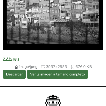
22B.jpg
image/jpeg
3937x2953
676.0 KB
Descargar
Ver la imagen a tamaño completo