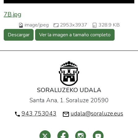
7B.jpg
image/jpeg
2953x3937
328.9 KB
Descargar
Ver la imagen a tamaño completo
SORALUZEKO UDALA
Santa Ana, 1. Soraluze 20590
943 753043
udala@soraluze.eus