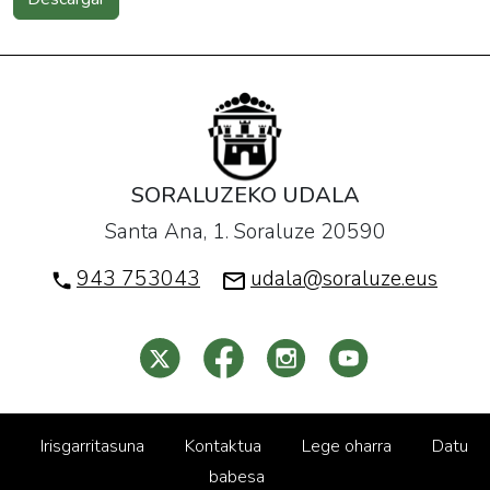
SORALUZEKO UDALA
Santa Ana, 1. Soraluze 20590
943 753043
udala@soraluze.eus
Irisgarritasuna
Kontaktua
Lege oharra
Datu
babesa