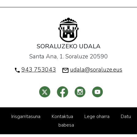
SORALUZEKO UDALA
Santa Ana, 1. Soraluze 20590
943 753043
udala@soraluze.eus
Irisgarritasuna
Kontaktua
Lege oharra
Datu
babesa