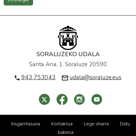
SORALUZEKO UDALA
Santa Ana, 1. Soraluze 20590
943 753043
udala@soraluze.eus
Irisgarritasuna
Kontaktua
Lege oharra
Datu
babesa