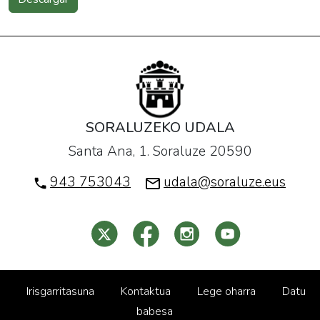
SORALUZEKO UDALA
Santa Ana, 1. Soraluze 20590
943 753043
udala@soraluze.eus
Irisgarritasuna
Kontaktua
Lege oharra
Datu
babesa