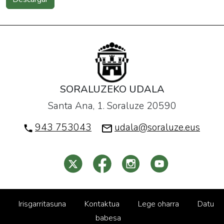
SORALUZEKO UDALA
Santa Ana, 1. Soraluze 20590
943 753043
udala@soraluze.eus
Irisgarritasuna
Kontaktua
Lege oharra
Datu
babesa