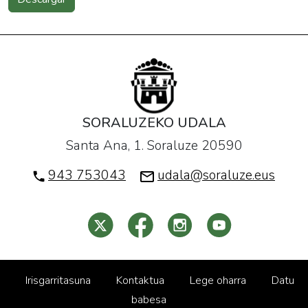
SORALUZEKO UDALA
Santa Ana, 1. Soraluze 20590
943 753043
udala@soraluze.eus
Irisgarritasuna
Kontaktua
Lege oharra
Datu
babesa