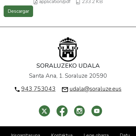
application/pdf
233.2 KB
Descargar
SORALUZEKO UDALA
Santa Ana, 1. Soraluze 20590
943 753043
udala@soraluze.eus
Irisgarritasuna
Kontaktua
Lege oharra
Datu