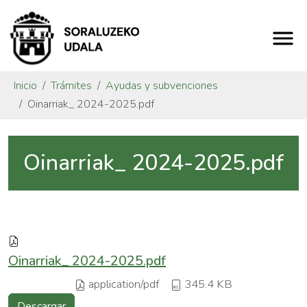
Inicio
Trámites
Ayudas y subvenciones
Oinarriak_ 2024-2025.pdf
Oinarriak_ 2024-2025.pdf
Oinarriak_ 2024-2025.pdf
application/pdf
345.4 KB
Descargar