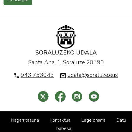
SORALUZEKO UDALA
Santa Ana, 1. Soraluze 20590
943 753043
udala@soraluze.eus
Irisgarritasuna
Kontaktua
Lege oharra
Datu
babesa