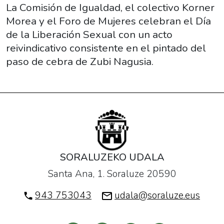
30T19:00:00+02:00
La Comisión de Igualdad, el colectivo Korner
2017-
Morea y el Foro de Mujeres celebran el Día
06-
de la Liberación Sexual con un acto
30T21:00:00+02:00
reivindicativo consistente en el pintado del
La
paso de cebra de Zubi Nagusia.
Comisión
de
Igualdad,
el
colectivo
Korner
Morea
SORALUZEKO UDALA
y
Santa Ana, 1. Soraluze 20590
el
Foro
943 753043
udala@soraluze.eus
de
Mujeres