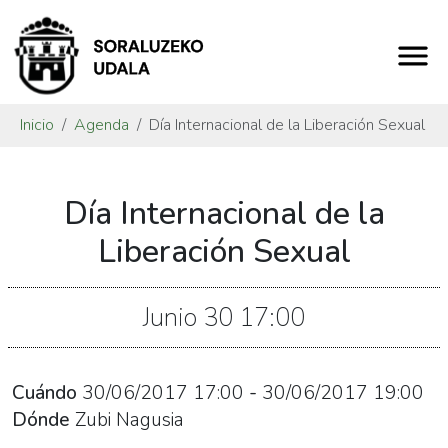
Inicio
Agenda
Día Internacional de la Liberación Sexual
https://www.soraluze.eus/es/agenda/acto-
Día Internacional de la
reivindicativo
Día
Liberación Sexual
Internacional
de
Junio
30
17:00
la
Liberación
Sexual
Cuándo
30/06/2017
17:00
-
30/06/2017
19:00
2017-
Dónde
Zubi Nagusia
06-