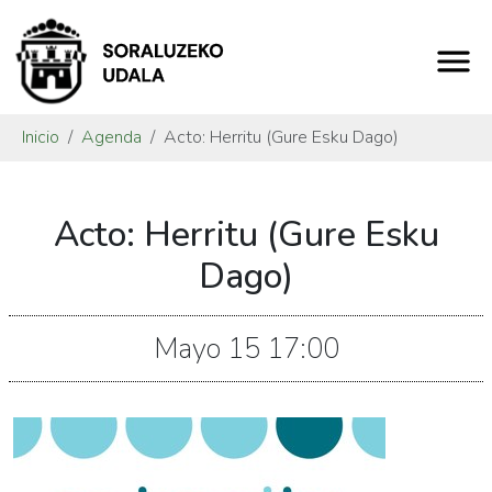
Inicio
Agenda
Acto: Herritu (Gure Esku Dago)
https://www.soraluze.eus/es/agenda/acty
Acto: Herritu (Gure Esku
Acto:
Herritu
Dago)
(Gure
Esku
Mayo
15
17:00
Dago)
2026-
05-
15T19:00:00+02:00
2026-