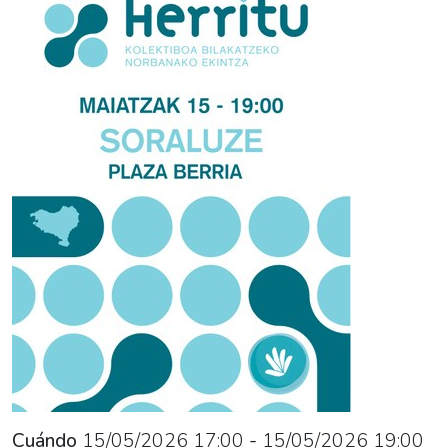
05-
15T21:00:00+02:00
El
grupo
de
Soraluze
"Gure
Esku
Dago"
organiza
un
acto
llamado
"Herritu".
Cuándo
15/05/2026
17:00
-
15/05/2026
19:00