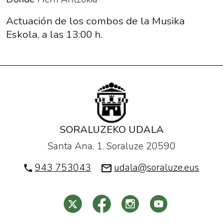
Hotsak:
"Combos
Actuación de los combos de la Musika
de
Eskola, a las 13:00 h.
la
Escuela
de
Músika".
2020-
11-
22T13:00:00+01:00
SORALUZEKO UDALA
2020-
Santa Ana, 1. Soraluze 20590
11-
22T14:00:00+01:00
943 753043
udala@soraluze.eus
Actuación
de
los
combos