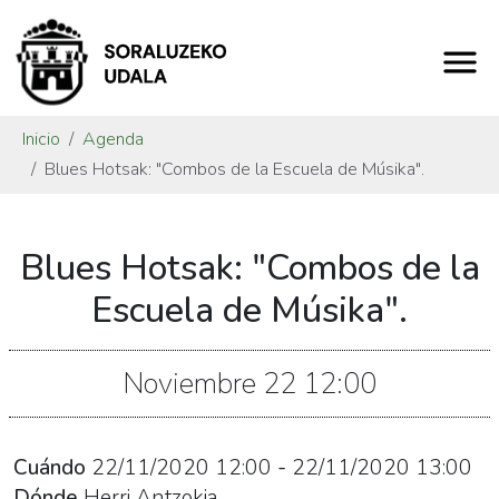
Inicio
Agenda
Blues Hotsak: "Combos de la Escuela de Músika".
https://www.soraluze.eus/es/agenda/blues-
Blues Hotsak: "Combos de la
hotsak-
combos-
Escuela de Músika".
de-
la-
Noviembre
22
12:00
escuela-
de-
musika
Cuándo
22/11/2020
12:00
-
22/11/2020
13:00
Blues
Dónde
Herri Antzokia