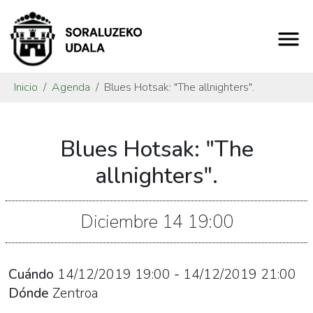
Inicio
Agenda
Blues Hotsak: "The allnighters".
https://www.soraluze.eus/es/agenda/blues-
Blues Hotsak: "The
hotsak-
the-
allnighters".
allnighters
Blues
Diciembre
14
19:00
Hotsak:
"The
allnighters".
Cuándo
14/12/2019
19:00
-
14/12/2019
21:00
2019-
Dónde
Zentroa
12-