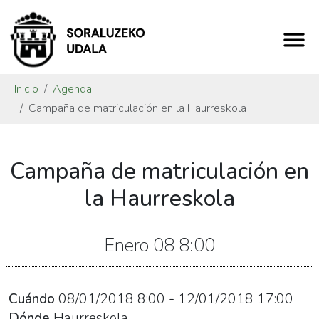
Inicio
Agenda
Campaña de matriculación en la Haurreskola
https://www.soraluze.eus/es/agenda/campana-
Campaña de matriculación en
de-
matriculacion-
la Haurreskola
en-
la-
Enero
08
8:00
haurreskola
Campaña
de
Cuándo
08/01/2018
8:00
-
12/01/2018
17:00
matriculación
Dónde
Haurreskola