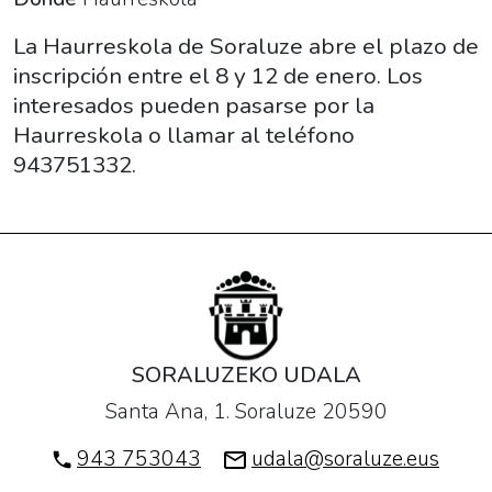
en
la
La Haurreskola de Soraluze abre el plazo de
Haurreskola
inscripción entre el 8 y 12 de enero. Los
2018-
interesados pueden pasarse por la
01-
Haurreskola o llamar al teléfono
08T09:00:00+01:00
943751332.
2018-
01-
12T18:00:00+01:00
La
Haurreskola
de
Soraluze
SORALUZEKO UDALA
abre
Santa Ana, 1. Soraluze 20590
el
plazo
943 753043
udala@soraluze.eus
de