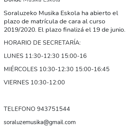
Eskola".
2019-
Soraluzeko Musika Eskola ha abierto el
05-
plazo de matrícula de cara al curso
15T15:00:00+02:00
2019/2020. El plazo finalizá el 19 de junio.
2019-
HORARIO DE SECRETARÍA:
06-
19T20:00:00+02:00
LUNES 11:30-12:30 15:00-16
Soraluzeko
Musika
MIÉRCOLES 10:30-12:30 15:00-16:45
Eskola
VIERNES 10:30-12:00
ha
abierto
el
TELEFONO 943751544
plazo
de
soraluzemusika@gmail.com
matrícula
de