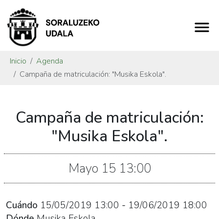
Inicio
Agenda
Campaña de matriculación: "Musika Eskola".
https://www.soraluze.eus/es/agenda/campana-
Campaña de matriculación:
de-
matriculacion-
"Musika Eskola".
musika-
eskola
Mayo
15
13:00
Campaña
de
matriculación:
Cuándo
15/05/2019
13:00
-
19/06/2019
18:00
"Musika
Dónde
Musika Eskola