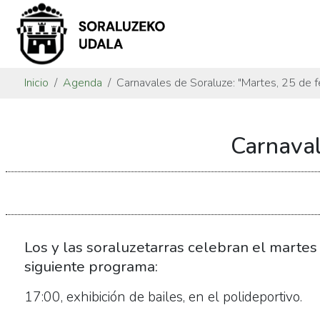
Inicio
Agenda
Carnavales de Soraluze: "Martes, 25 de f
https://www.soraluze.eus/es/agenda/carnavales-
Carnaval
de-
soraluze-
martes-
25-
de-
febrero
Los y las soraluzetarras celebran el martes 
Carnavales
siguiente programa:
de
17:00, exhibición de bailes, en el polideportivo.
Soraluze:
"Martes,