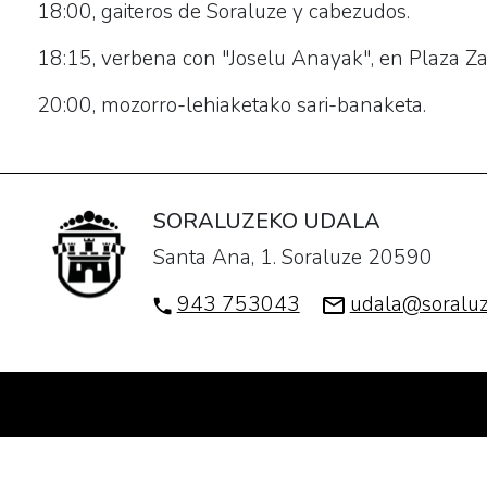
18:00, gaiteros de Soraluze y cabezudos.
25
de
18:15, verbena con "Joselu Anayak", en Plaza Za
febrero".
20:00, mozorro-lehiaketako sari-banaketa.
2020-
02-
25T17:00:00+01:00
2020-
SORALUZEKO UDALA
02-
Santa Ana, 1. Soraluze 20590
25T21:15:00+01:00
Los
943 753043
udala@soraluz
y
las
soraluzetarras
celebran
el
martes