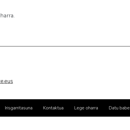
harra.
e.eus
Irisgarritasuna
Kontaktua
Lege oharra
Datu babe