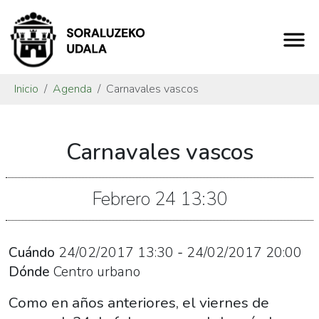
Inicio
Agenda
Carnavales vascos
https://www.soraluze.eus/es/agenda/carnavales-
Carnavales vascos
vascos
Carnavales
vascos
Febrero
24
13:30
2017-
02-
24T14:30:00+01:00
Cuándo
24/02/2017
13:30
-
24/02/2017
20:00
2017-
Dónde
Centro urbano
02-
Como en años anteriores, el viernes de
24T21:00:00+01:00