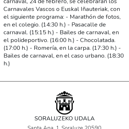
carnaval, 24 de febrero, se celebrarán los
Como
Carnavales Vascos o Euskal Iñauteriak, con
en
el siguiente programa: - Marathón de fotos,
años
en el colegio. (14:30 h.) - Pasacalle de
anteriores,
carnaval. (15:15 h.) - Bailes de carnaval, en
el
el polideportivo. (16:00 h.) - Chocolatada.
viernes
(17:00 h.) - Romería, en la carpa. (17:30 h.) -
de
Bailes de carnaval, en el caso urbano. (18:30
carnaval,
h.)
24
de
febrero,
se
celebrarán
los
Carnavales
Vascos
SORALUZEKO UDALA
o
Santa Ana, 1. Soraluze 20590