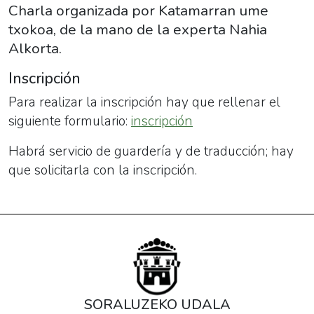
10T17:30:00+02:00
Charla organizada por Katamarran ume
2025-
txokoa, de la mano de la experta Nahia
04-
Alkorta.
10T19:00:00+02:00
Inscripción
Charla
organizada
Para realizar la inscripción hay que rellenar el
por
siguiente formulario:
inscripción
Katamarran
Habrá servicio de guardería y de traducción; hay
ume
que solicitarla con la inscripción.
txokoa,
de
la
mano
de
la
experta
SORALUZEKO UDALA
Nahia