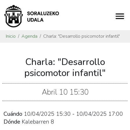
Inicio
Agenda
Charla: "Desarrollo psicomotor infantil"
https://www.soraluze.eus/es/agenda/charla-
Charla: "Desarrollo
desarrollo-
psicomotor-
psicomotor infantil"
infantil
Charla:
Abril
10
15:30
"Desarrollo
psicomotor
infantil"
Cuándo
10/04/2025
15:30
-
10/04/2025
17:00
2025-
Dónde
Kalebarren 8
04-