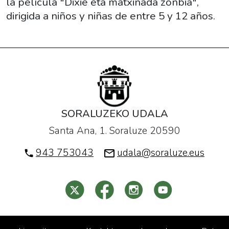
la película "Dixie eta matxinada zonbia",
06T19:00:00+01:00
dirigida a niños y niñas de entre 5 y 12 años.
Dentro
del
ciclo
de
cine
infantil
se
proyecta
SORALUZEKO UDALA
la
Santa Ana, 1. Soraluze 20590
película
943 753043
udala@soraluze.eus
"Dixie
eta
matxinada
zonbia",
dirigida
a