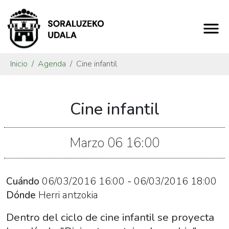
Inicio
Agenda
Cine infantil
https://www.soraluze.eus/es/agenda/cine-
Cine infantil
infantil-
1
Cine
Marzo
06
16:00
infantil
2016-
03-
Cuándo
06/03/2016
16:00
-
06/03/2016
18:00
06T17:00:00+01:00
Dónde
Herri antzokia
2016-
Dentro del ciclo de cine infantil se proyecta
03-