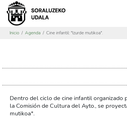
Inicio
Agenda
Cine infantil: "Izurde mutikoa".
https://www.soraluze.eus/es/agenda/cine-
infantil-
izurde-
mutikoa
Cine
infantil:
"Izurde
Dentro del ciclo de cine infantil organizado
mutikoa".
la Comisión de Cultura del Ayto., se proyect
2022-
mutikoa".
12-
18T17:00:00+01:00