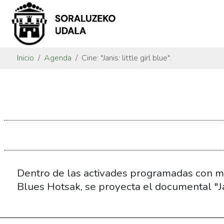
Inicio
Agenda
Cine: "Janis: little girl blue".
https://www.soraluze.eus/es/agenda/cine-
janis-
little-
girl-
blue
Cine:
"Janis:
Dentro de las activades programadas con mo
little
Blues Hotsak, se proyecta el documental "Jani
girl
blue".
2021-