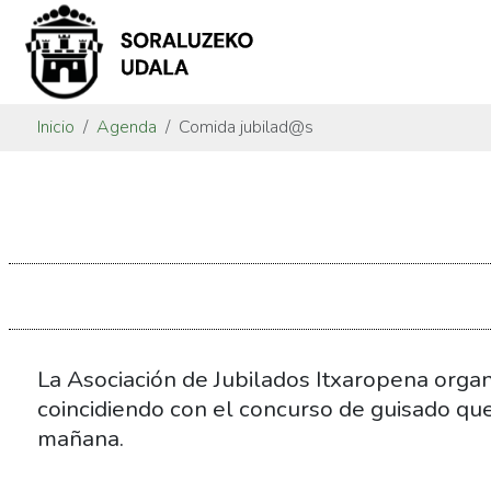
Inicio
Agenda
Comida jubilad@s
https://www.soraluze.eus/es/agenda/comida-
jubilad-
s
Comida
jubilad@s
2016-
10-
La Asociación de Jubilados Itxaropena orga
04T14:00:00+02:00
coincidiendo con el concurso de guisado que
2016-
mañana.
10-
04T18:00:00+02:00