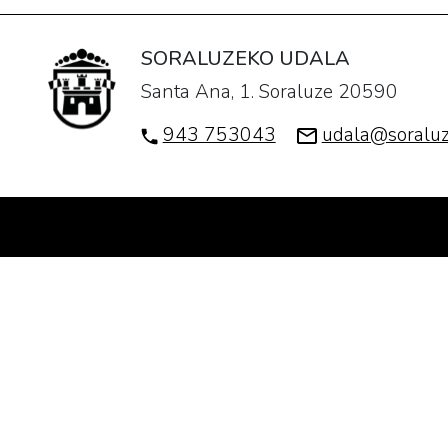
La
Asociación
SORALUZEKO UDALA
de
Santa Ana, 1. Soraluze 20590
Jubilados
Itxaropena
943 753043
udala@soraluz
organiza
su
comida
anual
coincidiendo
con
el
concurso
de
guisado
que