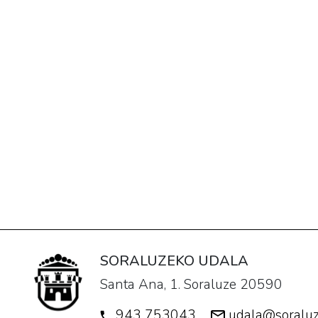
organiza
la
concentración.
SORALUZEKO UDALA
Santa Ana, 1. Soraluze 20590
943 753043
udala@soraluz