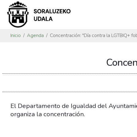
Inicio
Agenda
Concentración: "Día contra la LGTBIQ+ fob
https://www.soraluze.eus/es/agenda/concentracion-
Concen
dia-
contra-
la-
lgtbiq-
fobia-
1
El Departamento de Igualdad del Ayuntami
Concentración:
organiza la concentración.
"Día
contra
la