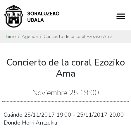
Inicio
Agenda
Concierto de la coral Ezoziko Ama
https://www.soraluze.eus/es/agenda/concierto-
Concierto de la coral Ezoziko
de-
la-
Ama
coral-
ezoziko-
Noviembre
25
19:00
ama
Concierto
de
Cuándo
25/11/2017
19:00
-
25/11/2017
20:00
la
Dónde
Herri Antzokia
coral