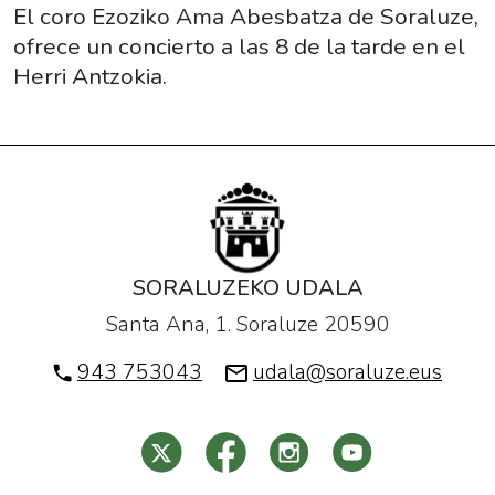
Ezoziko
El coro Ezoziko Ama Abesbatza de Soraluze,
Ama
ofrece un concierto a las 8 de la tarde en el
2017-
Herri Antzokia.
11-
25T20:00:00+01:00
2017-
11-
25T21:00:00+01:00
El
coro
SORALUZEKO UDALA
Ezoziko
Santa Ana, 1. Soraluze 20590
Ama
Abesbatza
943 753043
udala@soraluze.eus
de
Soraluze,
ofrece
un