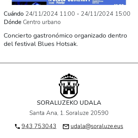
Concierto
gastronómico
Cuándo
24/11/2024
11:00
-
24/11/2024
15:00
organizado
Dónde
Centro urbano
dentro
del
Concierto gastronómico organizado dentro
festival
del festival Blues Hotsak.
Blues
Hotsak.
SORALUZEKO UDALA
Santa Ana, 1. Soraluze 20590
943 753043
udala@soraluze.eus