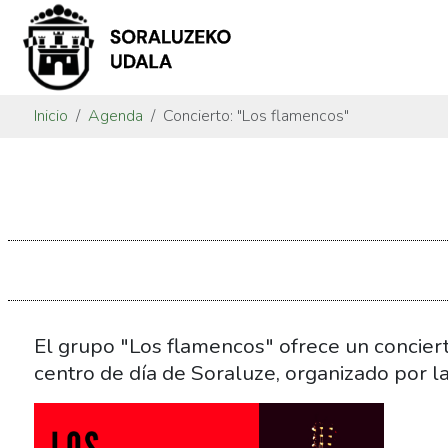
Inicio
Agenda
Concierto: "Los flamencos"
https://www.soraluze.eus/es/agenda/concierto-
los-
flamencos
Concierto:
"Los
flamencos"
2017-
El grupo "Los flamencos" ofrece un conciert
04-
centro de día de Soraluze, organizado por la
28T11:00:00+02:00
2017-
04-