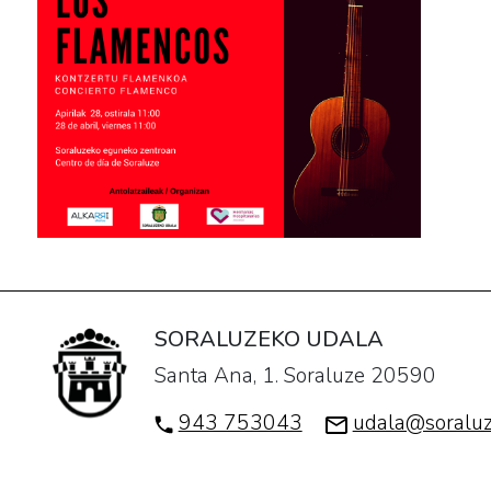
28T12:00:00+02:00
El
grupo
"Los
flamencos"
ofrece
un
concierto
este
viernes
en
SORALUZEKO UDALA
el
Santa Ana, 1. Soraluze 20590
centro
de
943 753043
udala@soraluz
día
de