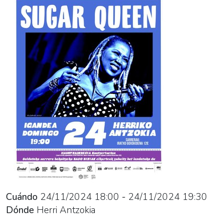
11-
24T20:30:00+01:00
Concierto
organizado
dentro
del
festival
Blues
Hotsak.
Cuándo
24/11/2024
18:00
-
24/11/2024
19:30
Dónde
Herri Antzokia