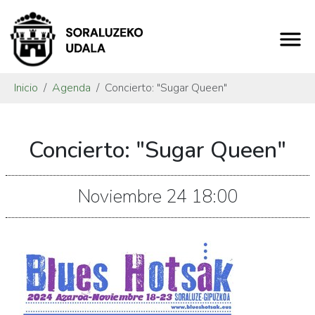
Inicio
Agenda
Concierto: "Sugar Queen"
https://www.soraluze.eus/es/agenda/concierto-
Concierto: "Sugar Queen"
sugar-
queen
Concierto:
Noviembre
24
18:00
"Sugar
Queen"
2024-
11-
24T19:00:00+01:00
2024-