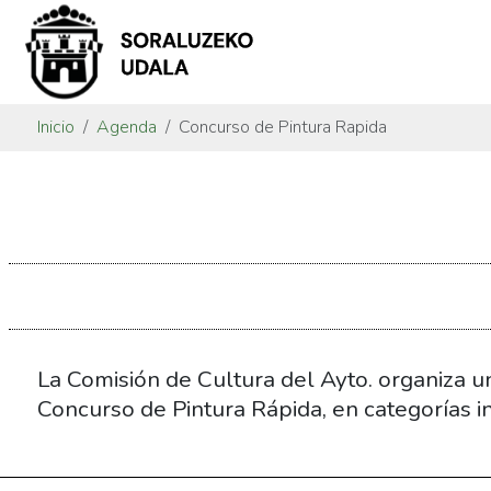
Inicio
Agenda
Concurso de Pintura Rapida
https://www.soraluze.eus/es/agenda/concurso-
de-
pintura-
rapida
Concurso
de
Pintura
La Comisión de Cultura del Ayto. organiza u
Rapida
Concurso de Pintura Rápida, en categorías inf
2017-
05-
28T09:00:00+02:00