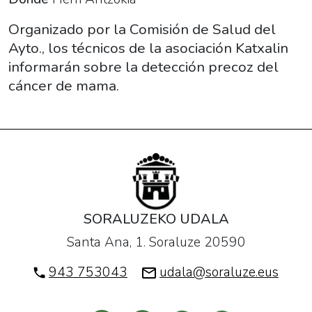
precoz
del
Organizado por la Comisión de Salud del
cancer
Ayto., los técnicos de la asociación Katxalin
de
informarán sobre la detección precoz del
mama"
cáncer de mama.
2016-
06-
14T17:30:00+02:00
2016-
06-
14T19:30:00+02:00
Organizado
SORALUZEKO UDALA
por
Santa Ana, 1. Soraluze 20590
la
Comisión
943 753043
udala@soraluze.eus
de
Salud