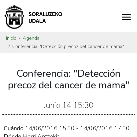
Inicio
Agenda
Conferencia: "Detección precoz del cancer de mama"
https://www.soraluze.eus/es/agenda/conferencia-
Conferencia: "Detección
deteccion-
precoz-
precoz del cancer de mama"
del-
cancer-
Junio
14
15:30
de-
mama
Conferencia:
Cuándo
14/06/2016
15:30
-
14/06/2016
17:30
"Detección
Dónde
Herri Antzokia