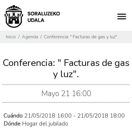
Inicio
Agenda
Conferencia: " Facturas de gas y luz".
https://www.soraluze.eus/es/agenda/conferencia-
Conferencia: " Facturas de gas
facturas-
de-
y luz".
gas-
y-
Mayo
21
16:00
luz
Conferencia:
"
Cuándo
21/05/2018
16:00
-
21/05/2018
18:00
Facturas
Dónde
Hogar del jubilado
de