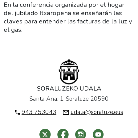
gas
En la conferencia organizada por el hogar
y
del jubilado Itxaropena se enseñarán las
luz".
claves para entender las facturas de la luz y
2018-
el gas.
05-
21T18:00:00+02:00
2018-
05-
21T20:00:00+02:00
En
la
SORALUZEKO UDALA
conferencia
Santa Ana, 1. Soraluze 20590
organizada
por
943 753043
udala@soraluze.eus
el
hogar
del