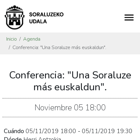
Inicio
Agenda
Conferencia: "Una Soraluze más euskaldun".
https://www.soraluze.eus/es/agenda/conferencia-
Conferencia: "Una Soraluze
una-
soraluze-
más euskaldun".
mas-
euskaldun
Noviembre
05
18:00
Conferencia:
"Una
Soraluze
Cuándo
05/11/2019
18:00
-
05/11/2019
19:30
más
Dónde
Herri Antzokia