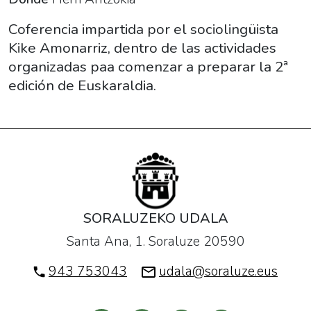
euskaldun".
2019-
Coferencia impartida por el sociolingüista
11-
Kike Amonarriz, dentro de las actividades
05T19:00:00+01:00
organizadas paa comenzar a preparar la 2ª
2019-
edición de Euskaraldia.
11-
05T20:30:00+01:00
Coferencia
impartida
por
el
sociolingüista
SORALUZEKO UDALA
Kike
Santa Ana, 1. Soraluze 20590
Amonarriz,
dentro
943 753043
udala@soraluze.eus
de
las