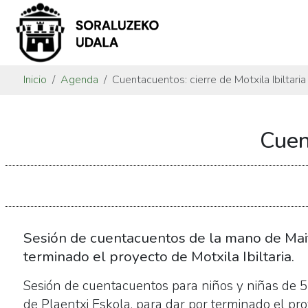
Inicio
Agenda
Cuentacuentos: cierre de Motxila Ibiltaria
https://www.soraluze.eus/es/agenda/cuentacuentos-
Cuent
cierre-
de-
motxila-
ibiltaria
Cuentacuentos:
cierre
Sesión de cuentacuentos de la mano de Mai
de
terminado el proyecto de Motxila Ibiltaria.
Motxila
Sesión de cuentacuentos para niños y niñas de 5º
Ibiltaria
de Plaentxi Eskola, para dar por terminado el proy
2024-