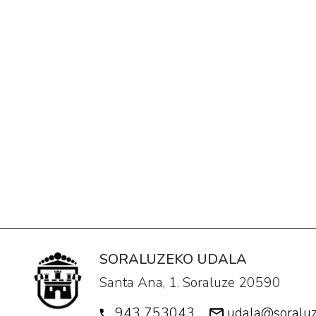
por
terminado
el
proyecto
de
Motxila
Ibiltaria.
SORALUZEKO UDALA
Santa Ana, 1. Soraluze 20590
943 753043
udala@soraluz