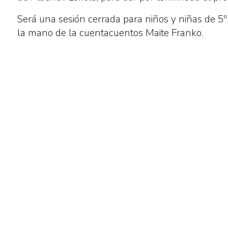
05-
Será una sesión cerrada para niños y niñas de 5º 
23T10:00:00+02:00
la mano de la cuentacuentos Maite Franko.
2024-
05-
23T11:00:00+02:00
Sesión
de
cuentacuentos
de
la
mano
de
Maite
Franko
para
dar