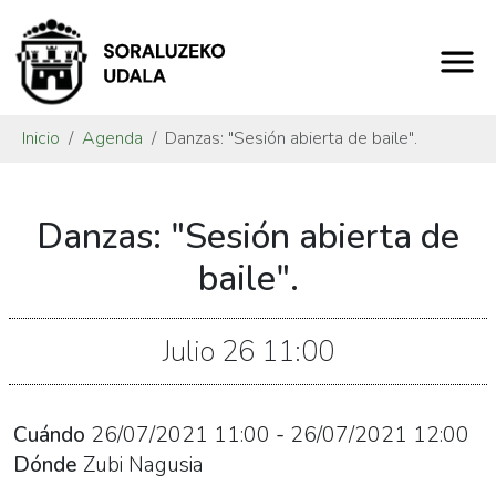
Inicio
Agenda
Danzas: "Sesión abierta de baile".
https://www.soraluze.eus/es/agenda/danzas-
Danzas: "Sesión abierta de
sesion-
abierta-
baile".
de-
baile
Julio
26
11:00
Danzas:
"Sesión
abierta
Cuándo
26/07/2021
11:00
-
26/07/2021
12:00
de
Dónde
Zubi Nagusia
baile".