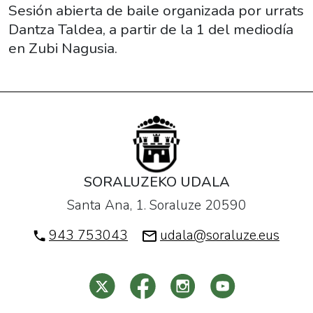
2021-
Sesión abierta de baile organizada por urrats
07-
Dantza Taldea, a partir de la 1 del mediodía
26T13:00:00+02:00
en Zubi Nagusia.
2021-
07-
26T14:00:00+02:00
Sesión
abierta
de
baile
SORALUZEKO UDALA
organizada
Santa Ana, 1. Soraluze 20590
por
urrats
943 753043
udala@soraluze.eus
Dantza
Taldea,
a
partir