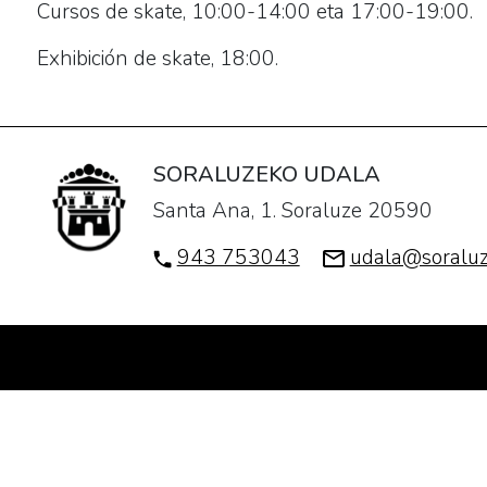
Cursos de skate, 10:00-14:00 eta 17:00-19:00.
24T19:00:00+02:00
Se
Exhibición de skate, 18:00.
celebrá
el
Skate
Eguna
SORALUZEKO UDALA
o
Santa Ana, 1. Soraluze 20590
Día
943 753043
udala@soraluz
del
Skate,
con
motivo
de
la
inauguración
del