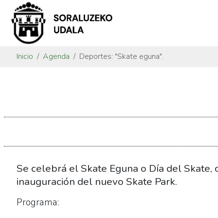
Inicio
Agenda
Deportes: "Skate eguna".
https://www.soraluze.eus/es/agenda/deportes-
skate-
eguna
Deportes:
"Skate
eguna".
2021-
Se celebrá el Skate Eguna o Día del Skate, 
07-
inauguración del nuevo Skate Park.
24T10:00:00+02:00
Programa:
2021-
07-