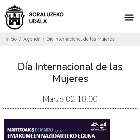
Inicio
Agenda
Día Internacional de las Mujeres
https://www.soraluze.eus/es/agenda/dia-
Día Internacional de las
internacional-
de-
Mujeres
las-
mujeres-
Marzo
02
18:00
1
Día
Internacional
de
las