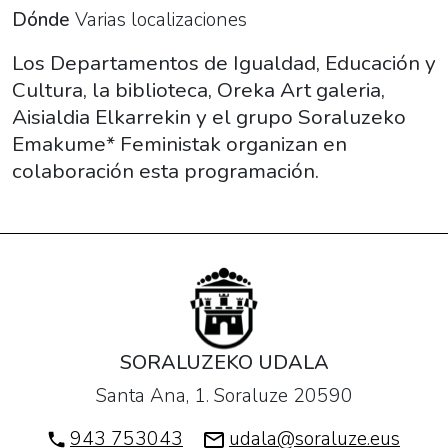
Art
Dónde
Varias localizaciones
galeria,
Los Departamentos de Igualdad, Educación y
Aisialdia
Cultura, la biblioteca, Oreka Art galeria,
Elkarrekin
Aisialdia Elkarrekin y el grupo Soraluzeko
y
Emakume* Feministak organizan en
el
colaboración esta programación.
grupo
Soraluzeko
Emakume*
Feministak
organizan
en
colaboración
SORALUZEKO UDALA
esta
programación.
Santa Ana, 1. Soraluze 20590
943 753043
udala@soraluze.eus