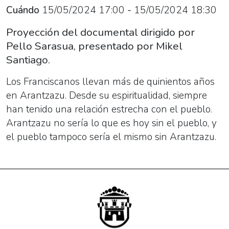
por
Cuándo
15/05/2024
17:00
-
15/05/2024
18:30
Pello
Proyección del documental dirigido por
Sarasua,
Pello Sarasua, presentado por Mikel
presentado
Santiago.
por
Mikel
Los Franciscanos llevan más de quinientos años
Santiago.
en Arantzazu. Desde su espiritualidad, siempre
han tenido una relación estrecha con el pueblo.
Arantzazu no sería lo que es hoy sin el pueblo, y
el pueblo tampoco sería el mismo sin Arantzazu.