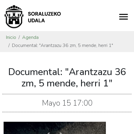
Inicio
Agenda
Documental: "Arantzazu 36 zm, 5 mende, herri 1"
https://www.soraluze.eus/es/agenda/documental-
Documental: "Arantzazu 36
arantzazu-
36-
zm, 5 mende, herri 1"
zm-
5-
Mayo
15
17:00
mende-
herri-
1
Documental: