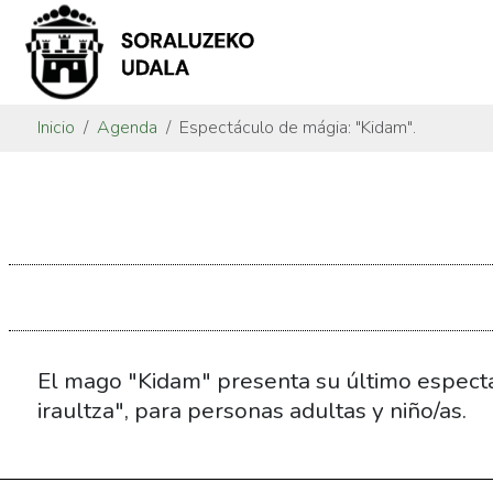
Inicio
Agenda
Espectáculo de mágia: "Kidam".
https://www.soraluze.eus/es/agenda/espectaculo-
de-
magia-
kidam
Espectáculo
de
mágia:
El mago "Kidam" presenta su último espect
"Kidam".
iraultza", para personas adultas y niño/as.
2021-
01-
02T17:00:00+01:00