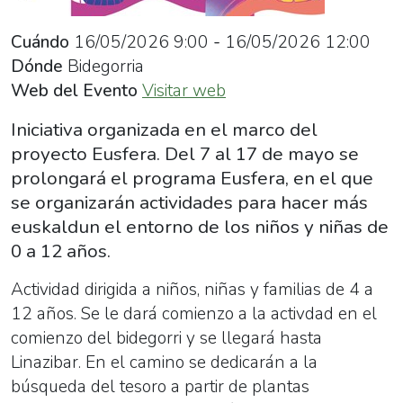
el
marco
Cuándo
16/05/2026
9:00
-
16/05/2026
12:00
del
Dónde
Bidegorria
proyecto
Web del Evento
Visitar web
Eusfera.
Iniciativa organizada en el marco del
Del
proyecto Eusfera. Del 7 al 17 de mayo se
7
prolongará el programa Eusfera, en el que
al
se organizarán actividades para hacer más
17
euskaldun el entorno de los niños y niñas de
de
0 a 12 años.
mayo
se
Actividad dirigida a niños, niñas y familias de 4 a
prolongará
12 años. Se le dará comienzo a la activdad en el
el
comienzo del bidegorri y se llegará hasta
programa
Linazibar. En el camino se dedicarán a la
Eusfera,
búsqueda del tesoro a partir de plantas