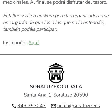
en
medicinales. Al final se podrá disfrutar del tesoro.
el
que
El taller será en euskera pero las organizadoras se
se
encargarán de que los o las que no lo entendáis,
organizarán
también podáis participar.
actividades
para
Inscripción:
¡Aquí!
hacer
más
euskaldun
el
entorno
de
SORALUZEKO UDALA
los
niños
Santa Ana, 1. Soraluze 20590
y
943 753043
udala@soraluze.eus
niñas