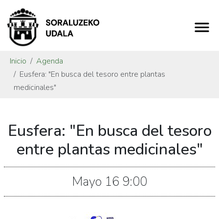
Inicio
Agenda
Eusfera: "En busca del tesoro entre plantas
medicinales"
https://www.soraluze.eus/es/agenda/eusfera-
Eusfera: "En busca del tesoro
en-
busca-
entre plantas medicinales"
del-
tesoro-
Mayo
16
9:00
entre-
plantas-
medicinales